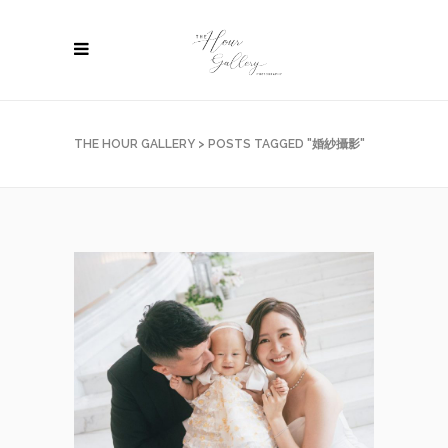
THE HOUR GALLERY
>
POSTS TAGGED "婚紗攝影"