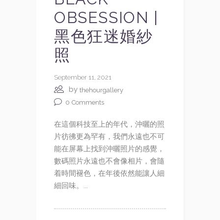
OBSESSION |
黑色狂迷婚紗
照
September 11, 2021
by
thehourgallery
0
Comments
在這個科技至上的年代，沖曬的照
片彷彿更為罕有，我們永遠也不可
能在屏幕上找到沖曬照片的感覺，
數碼照片永遠也不會像相片，會隨
着時間褪色，在年後依然能讓人細
細回味。...