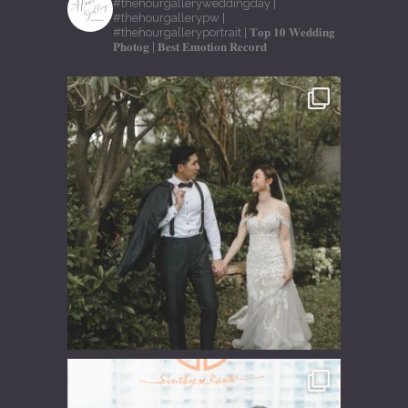
#thehourgalleryweddingday
|
#thehourgallerypw
|
#thehourgalleryportrait
| 𝐓𝐨𝐩 𝟏𝟎 𝐖𝐞𝐝𝐝𝐢𝐧𝐠
𝐏𝐡𝐨𝐭𝐨𝐠
| 𝐁𝐞𝐬𝐭 𝐄𝐦𝐨𝐭𝐢𝐨𝐧 𝐑𝐞𝐜𝐨𝐫𝐝